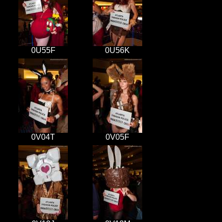
0U55F
0U56K
0V04T
0V05F