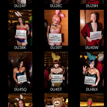
0U24P
0U28C
0U29H
0U38K
0U39T
0U40W
0U45Q
0U45T
0U46X