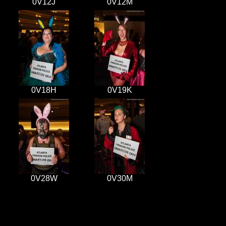
0V12J
0V12M
0V18H
0V19K
0V28W
0V30M