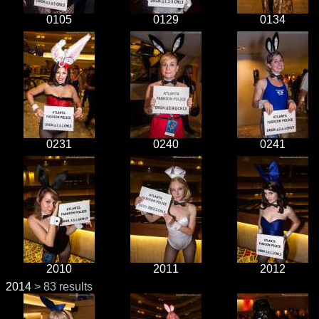
0105
0129
0134
0231
0240
0241
2010
2011
2012
2014
> 83 results