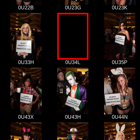
0U22B
0U23G
0U23K
0U33H
0U34L
0U35P
0U43X
0U43H
0U44N