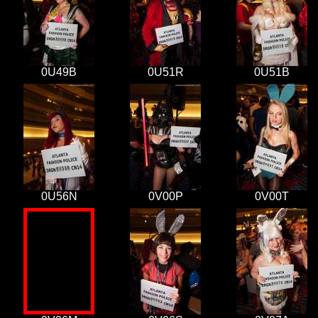
0U49B
0U51R
0U51B
0U56N
0V00P
0V00T