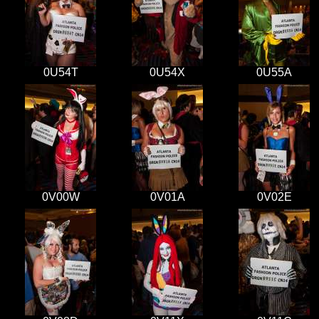
0U54T
0U54X
0U55A
0V00W
0V01A
0V02E