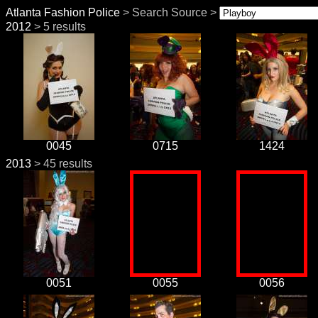
Atlanta Fashion Police
> Search Source >
2012
> 5 results
0045
0715
1424
2013
> 45 results
0051
0055
0056