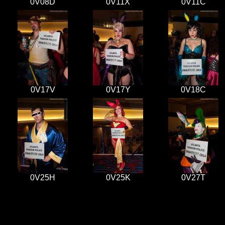
0V08D
0V11X
0V11C
0V17V
0V17Y
0V18C
0V25H
0V25K
0V27T