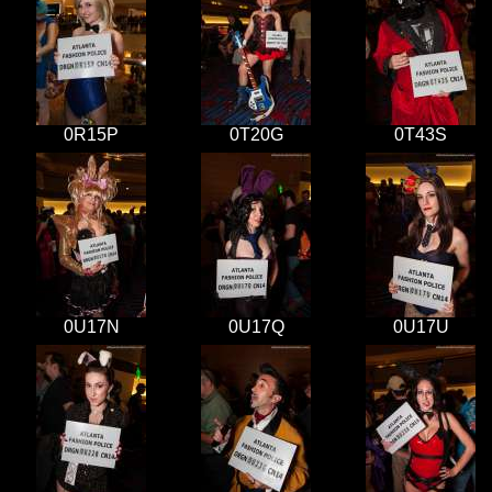
0R15P
0T20G
0T43S
0U17N
0U17Q
0U17U