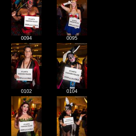
0094
0095
0102
0104