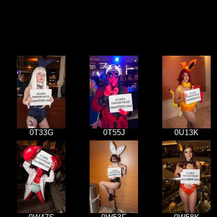
0T33G
0T55J
0U13K