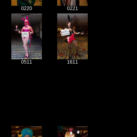
0220
0221
0511
1611