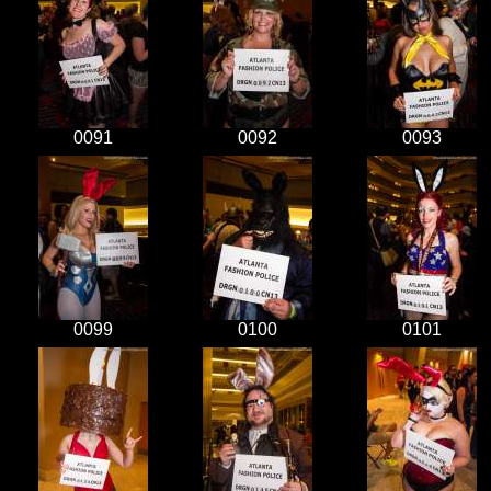
0091
0092
0093
0099
0100
0101