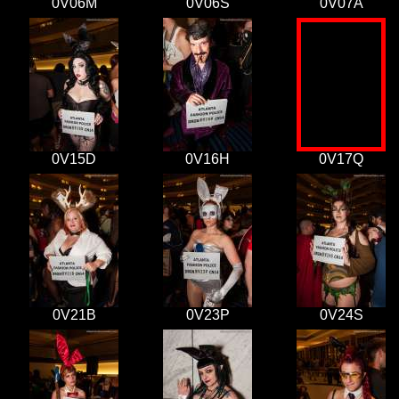
0V06M
0V06S
0V07A
0V15D
0V16H
0V17Q
0V21B
0V23P
0V24S