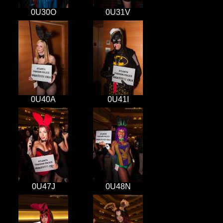
0U30O
0U31V
0U40A
0U41I
0U47J
0U48N