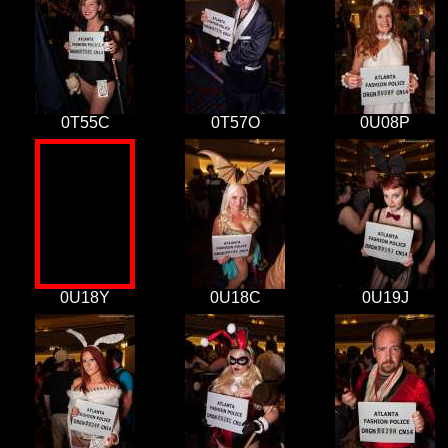
0T55C
0T57O
0U08P
0U18Y
0U18C
0U19J