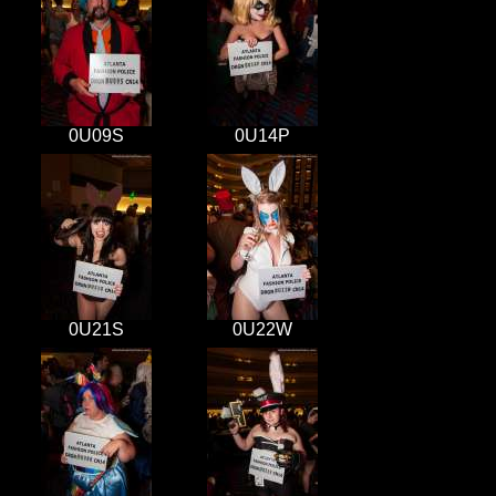
0U09S
0U14P
0U21S
0U22W