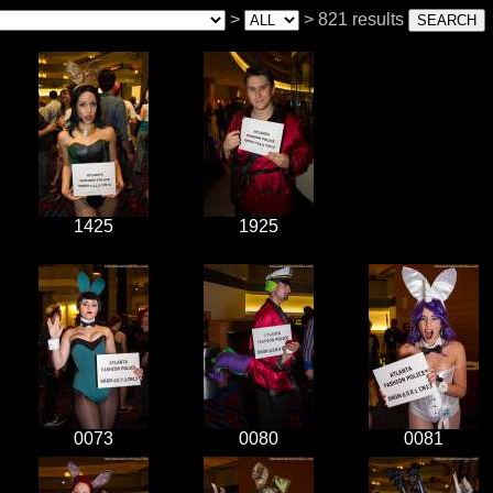
>
> 821 results
1425
1925
0073
0080
0081