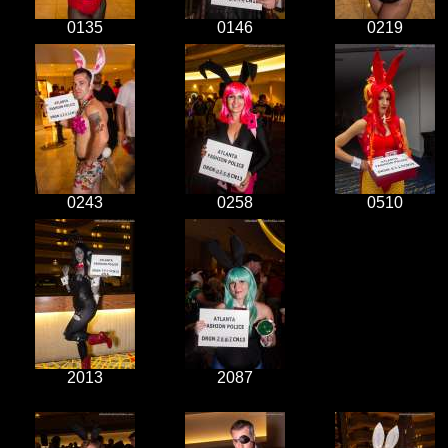
0135
0146
0219
0243
0258
0510
2013
2087