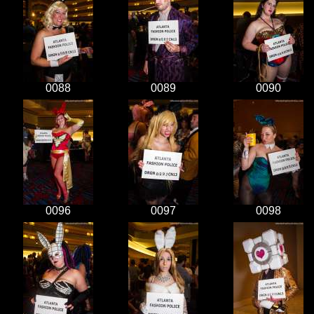
0088
0089
0090
0096
0097
0098