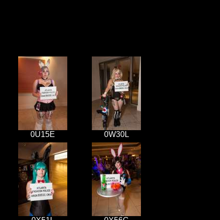
0U15E
0W30L