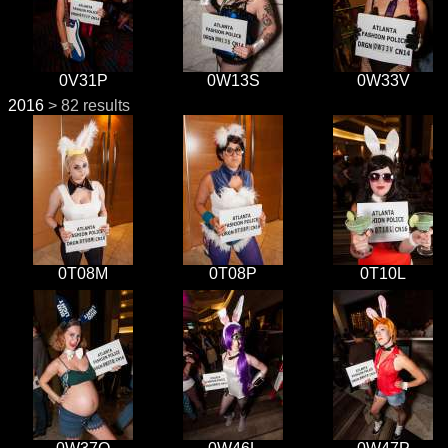
0V31P
0W13S
0W33V
2016
> 82 results
0T08M
0T08P
0T10L